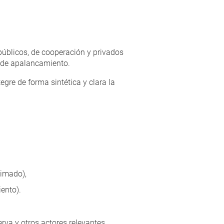
úblicos, de cooperación y privados
al de apalancamiento.
tegre de forma sintética y clara la
timado),
ento).
rva y otros actores relevantes,