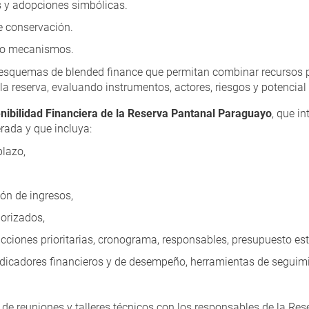
y adopciones simbólicas.
 conservación.
s o mecanismos.
e esquemas de blended finance que permitan combinar recursos p
e la reserva, evaluando instrumentos, actores, riesgos y potenci
enibilidad Financiera de la Reserva Pantanal Paraguayo
, que in
ada y que incluya:
plazo,
ión de ingresos,
orizados,
cciones prioritarias, cronograma, responsables, presupuesto es
ndicadores financieros y de desempeño, herramientas de seguimi
de reuniones y talleres técnicos con los responsables de la Rese